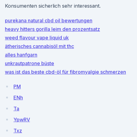
Konsumenten sicherlich sehr interessant.
purekana natural cbd oil bewertungen
heavy hitters gorilla leim den prozentsatz
weed flavour vape liquid uk
ätherisches cannabisöl mit thc
alles hanfgarn
unkrautpatrone büste
was ist das beste cbd-öl für fibromyalgie schmerzen
PM
ENh
Ta
YpwRV
Txz