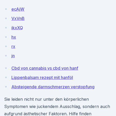
ecAjW
VxVnB
ikxXQ
hx
rx
jn
Cbd von cannabis vs cbd von hanf
Lippenbalsam rezept mit hanföl
Absteigende darmschmerzen verstopfung
Sie leiden nicht nur unter den körperlichen
Symptomen wie juckendem Ausschlag, sondern auch
aufgrund ästhetischer Faktoren. Hilfe finden